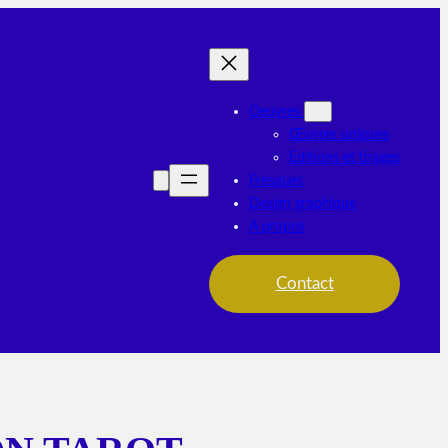
Oeuvres
Œuvres uniques
Editions et tirages
Fresques
Design graphique
A propos
Contact