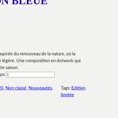
ON BLEUE
nspirée du renouveau de la nature, où la
se légère. Une composition en dotwork qui
tte saison.
mps
20
, 
Non classé
, 
Nouveautés
, 
Tags:
Edition
limitée