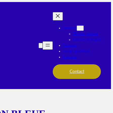
Oeuvres
Œuvres uniques
Editions et tirages
Fresques
Design graphique
A propos
Contact